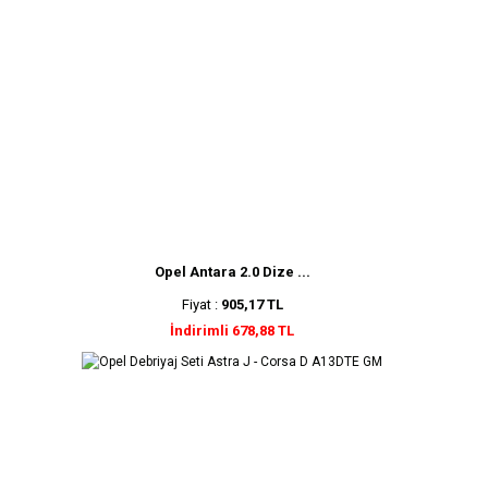
Opel Antara 2.0 Dize ...
Fiyat :
905,17 TL
İndirimli 678,88 TL