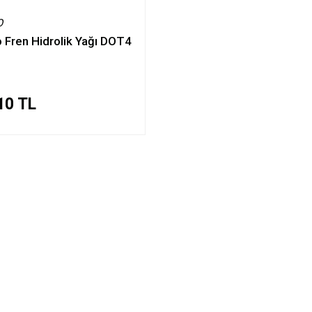
O
 Fren Hidrolik Yağı DOT4
l
10 TL