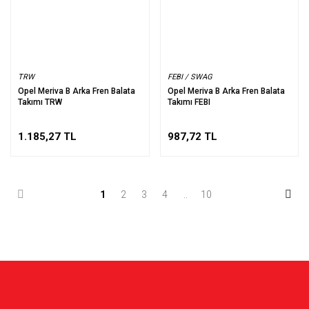
TRW
FEBI / SWAG
Opel Meriva B Arka Fren Balata
Opel Meriva B Arka Fren Balata
Takımı TRW
Takımı FEBI
1.185,27 TL
987,72 TL
1
2
3
4
..
10