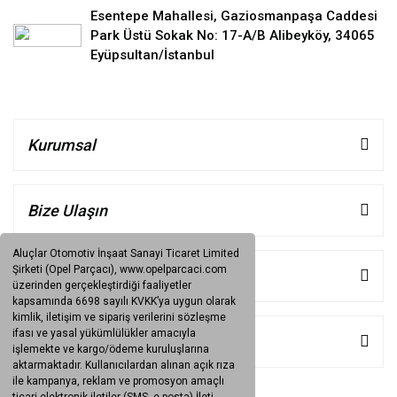
Esentepe Mahallesi, Gaziosmanpaşa Caddesi
Park Üstü Sokak No: 17-A/B Alibeyköy, 34065
Eyüpsultan/İstanbul
Kurumsal
Bize Ulaşın
Aluçlar Otomotiv İnşaat Sanayi Ticaret Limited
Şirketi (Opel Parçacı), www.opelparcaci.com
Müşteri Hizmetleri
üzerinden gerçekleştirdiği faaliyetler
kapsamında 6698 sayılı KVKK’ya uygun olarak
kimlik, iletişim ve sipariş verilerini sözleşme
ifası ve yasal yükümlülükler amacıyla
Kategoriler
işlemekte ve kargo/ödeme kuruluşlarına
aktarmaktadır. Kullanıcılardan alınan açık rıza
ile kampanya, reklam ve promosyon amaçlı