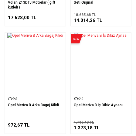
Volan Z13DTJ Motorlar ( çift
Seti Orijinal
kütleli )
18.685,68 TL
17.628,00 TL
14.014,26 TL
%20
ITHAL
ITHAL
Opel Meriva B Arka Bagaj Kilidi
Opel Meriva B İç Dikiz Aynası
1.716,48 TL
972,67 TL
1.373,18 TL