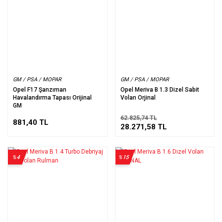
GM / PSA / MOPAR
GM / PSA / MOPAR
Opel F17 Şanzıman
Opel Meriva B 1.3 Dizel Sabit
Havalandırma Tapası Orijinal
Volan Orjinal
GM
62.825,74 TL
881,40 TL
28.271,58 TL
%4
%15