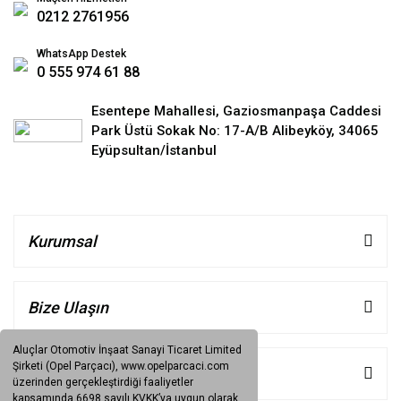
0212 2761956
WhatsApp Destek
0 555 974 61 88
Esentepe Mahallesi, Gaziosmanpaşa Caddesi
Park Üstü Sokak No: 17-A/B Alibeyköy, 34065
Eyüpsultan/İstanbul
Kurumsal
Bize Ulaşın
Aluçlar Otomotiv İnşaat Sanayi Ticaret Limited
Şirketi (Opel Parçacı), www.opelparcaci.com
Müşteri Hizmetleri
üzerinden gerçekleştirdiği faaliyetler
kapsamında 6698 sayılı KVKK’ya uygun olarak