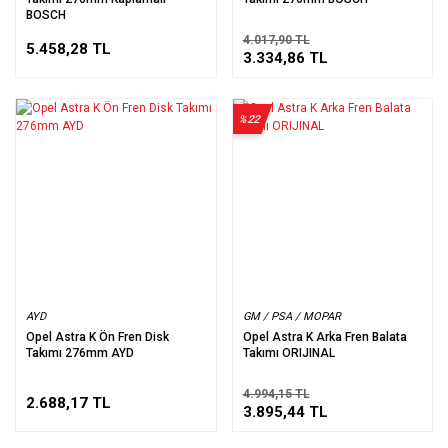
BOSCH
4.017,90 TL
5.458,28 TL
3.334,86 TL
%22
AYD
GM / PSA / MOPAR
Opel Astra K Ön Fren Disk
Opel Astra K Arka Fren Balata
Takımı 276mm AYD
Takımı ORIJINAL
4.994,15 TL
2.688,17 TL
3.895,44 TL