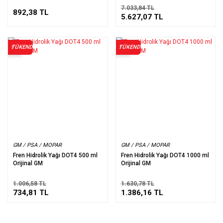
7.033,84 TL
892,38 TL
5.627,07 TL
TÜKENDİ
TÜKENDİ
%27
%15
GM / PSA / MOPAR
GM / PSA / MOPAR
Fren Hidrolik Yağı DOT4 500 ml
Fren Hidrolik Yağı DOT4 1000 ml
Orijinal GM
Orijinal GM
1.006,58 TL
1.630,78 TL
734,81 TL
1.386,16 TL