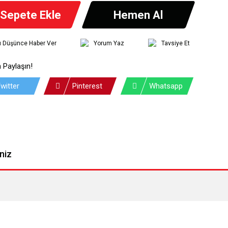
Sepete Ekle
Hemen Al
tı Düşünce Haber Ver
Yorum Yaz
Tavsiye Et
 Paylaşın!
witter
Pinterest
Whatsapp
niz
siniz.