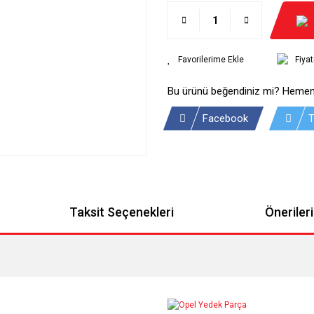
Fiya
Bu ürünü beğendiniz mi? Hemen
Facebook
T
Taksit Seçenekleri
Önerileri
arda yetersiz gördüğünüz noktaları öneri formunu kullanarak tarafımıza iletebilir