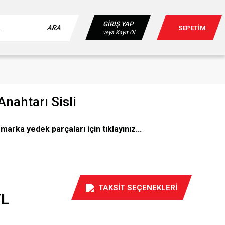
GİRİŞ YAP
ARA
SEPETİM
veya Kayıt Ol
Anahtarı Sisli
arka yedek parçaları için tıklayınız...
TAKSİT SEÇENEKLERİ
TL