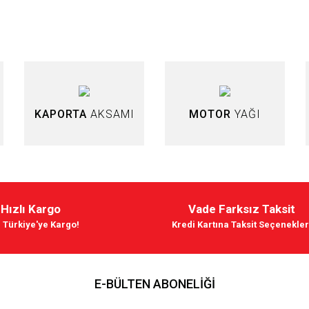
Bu ürüne ilk yorumu siz yapın!
Yorum Yaz
KAPORTA
AKSAMI
MOTOR
YAĞI
Hızlı Kargo
Vade Farksız Taksit
Gönder
 Türkiye'ye Kargo!
Kredi Kartına Taksit Seçenekler
E-BÜLTEN ABONELİĞİ