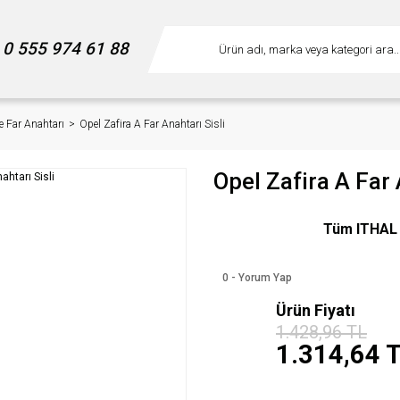
0 555 974 61 88
e Far Anahtarı
Opel Zafira A Far Anahtarı Sisli
Opel Zafira A Far 
Tüm ITHAL m
0 - Yorum Yap
Ürün Fiyatı
%8
1.428,96 TL
indirim
1.314,64 