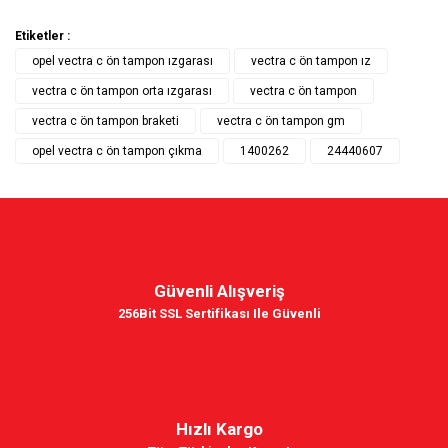
Etiketler :
opel vectra c ön tampon ızgarası
vectra c ön tampon ız
vectra c ön tampon orta ızgarası
vectra c ön tampon
vectra c ön tampon braketi
vectra c ön tampon gm
opel vectra c ön tampon çıkma
1400262
24440607
Güvenli Alışveriş
256Bit SSL Sertifikası Ile Güvenli
Hızlı Kargo