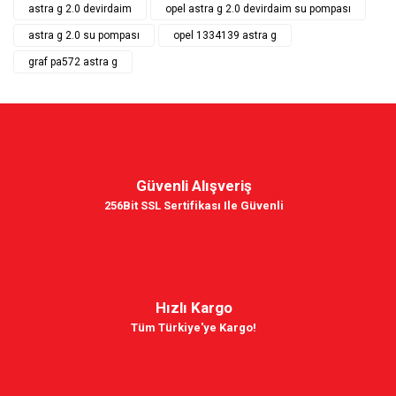
astra g 2.0 devirdaim
opel astra g 2.0 devirdaim su pompası
astra g 2.0 su pompası
opel 1334139 astra g
graf pa572 astra g
Güvenli Alışveriş
256Bit SSL Sertifikası Ile Güvenli
Hızlı Kargo
Tüm Türkiye'ye Kargo!