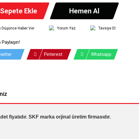
Sepete Ekle
Hemen Al
tı Düşünce Haber Ver
Yorum Yaz
Tavsiye Et
 Paylaşın!
witter
Pinterest
Whatsapp
niz
t fiyatıdır. SKF marka orjinal üretim firmasıdır.