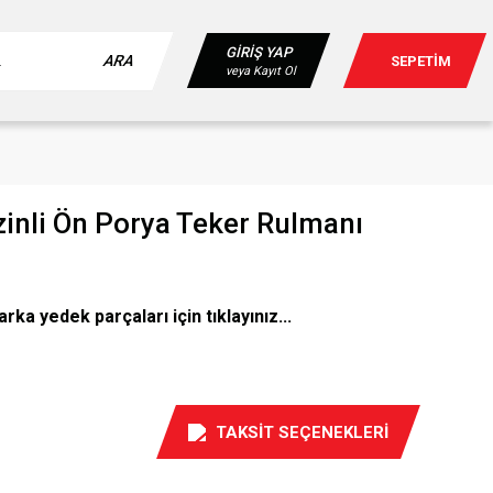
GİRİŞ YAP
ARA
SEPETİM
veya Kayıt Ol
inli Ön Porya Teker Rulmanı
ka yedek parçaları için tıklayınız...
TAKSİT SEÇENEKLERİ