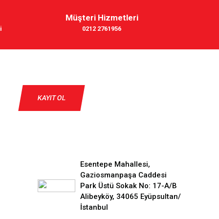
Müşteri Hizmetleri
i
0212 2761956
KAYIT OL
Esentepe Mahallesi,
Gaziosmanpaşa Caddesi
Park Üstü Sokak No: 17-A/B
Alibeyköy, 34065 Eyüpsultan/
İstanbul