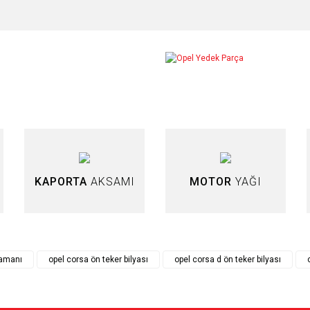
arda yetersiz gördüğünüz noktaları öneri formunu kullanarak tarafımıza iletebilir
Bu ürüne ilk yorumu siz yapın!
Yorum Yaz
KAPORTA
AKSAMI
MOTOR
YAĞI
lamanı
opel corsa ön teker bilyası
opel corsa d ön teker bilyası
Gönder