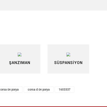
siniz.
ŞANZIMAN
SÜSPANSİYON
corsa ön porya
corsa d ön porya
1603337