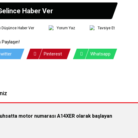
Gelince Haber Ver
tı Düşünce Haber Ver
Yorum Yaz
Tavsiye Et
 Paylaşın!
witter
Pinterest
Whatsapp
niz
Ruhsatta motor numarası A14XER olarak başlayan