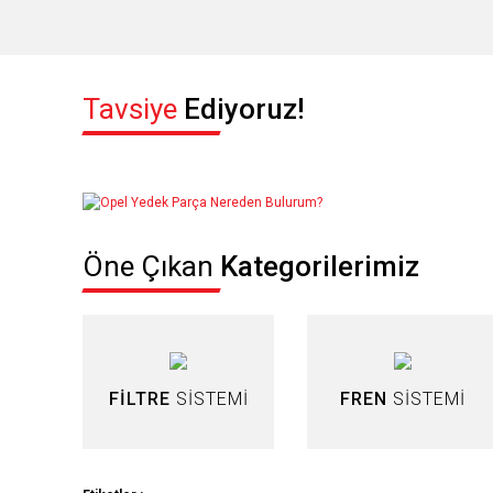
Bu ürünün fiyat bilgisi, resim, ürün açıklamalarında ve diğer konul
Tavsiye
Ediyoruz!
Görüş ve önerileriniz için teşekkür ederiz.
Ürün resmi kalitesiz, bozuk veya görüntülenemiyor.
Ürün açıklamasında eksik bilgiler bulunuyor.
Ürün bilgilerinde hatalar bulunuyor.
Öne Çıkan
Kategorilerimiz
Ürün fiyatı diğer sitelerden daha pahalı.
Bu ürüne benzer farklı alternatifler olmalı.
FİLTRE
SİSTEMİ
FREN
SİSTEMİ