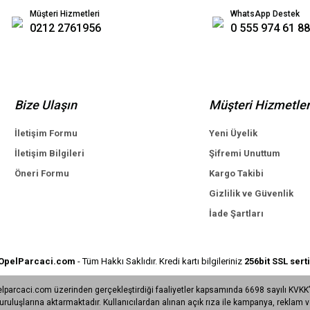
Müşteri Hizmetleri
WhatsApp Destek
0212 2761956
0 555 974 61 88
Bize Ulaşın
Müşteri Hizmetler
İletişim Formu
Yeni Üyelik
İletişim Bilgileri
Şifremi Unuttum
Öneri Formu
Kargo Takibi
Gizlilik ve Güvenlik
İade Şartları
e APETECH
OpelParcaci.com
- Tüm Hakkı Saklıdır. Kredi kartı bilgileriniz
256bit SSL serti
lparcaci.com üzerinden gerçekleştirdiği faaliyetler kapsamında 6698 sayılı KVKK’ya 
uşlarına aktarmaktadır. Kullanıcılardan alınan açık rıza ile kampanya, reklam ve 