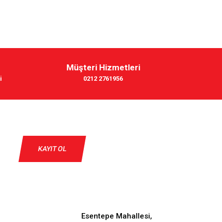
Müşteri Hizmetleri
i
0212 2761956
KAYIT OL
Esentepe Mahallesi,