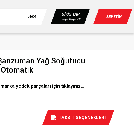
GİRİŞ YAP
ARA
SEPETİM
veya Kayıt Ol
 Şanzuman Yağ Soğutucu
 Otomatik
arka yedek parçaları için tıklayınız...
TAKSİT SEÇENEKLERİ