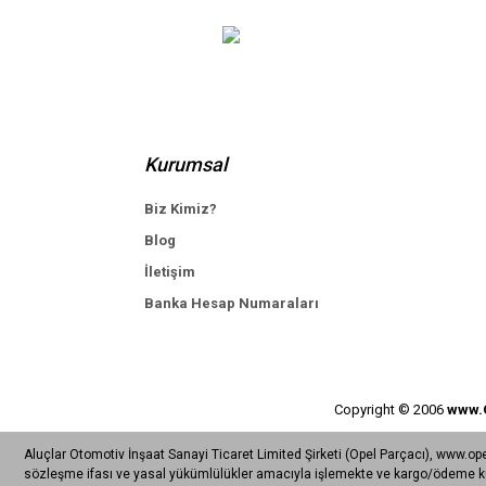
Kurumsal
Biz Kimiz?
Blog
İletişim
Banka Hesap Numaraları
APETECH
Opel Dexron 6 Otomatik Şanzıman Yağı 1 Litr
Copyright © 2006
www.
Aluçlar Otomotiv İnşaat Sanayi Ticaret Limited Şirketi (Opel Parçacı), www.ope
87,48 TL
sözleşme ifası ve yasal yükümlülükler amacıyla işlemekte ve kargo/ödeme kurul