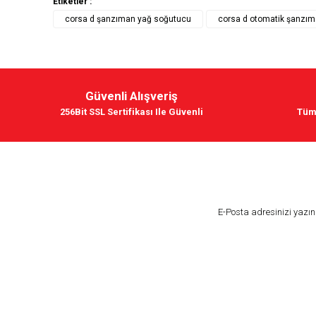
Etiketler :
corsa d şanzıman yağ soğutucu
corsa d otomatik şanzı
FEBI / SWAG
Dexron VI Otomatik Şanzıman Yağı 1 Litre Febi
Güvenli Alışveriş
256Bit SSL Sertifikası Ile Güvenli
Tüm
558,01 TL
TÜKENDİ