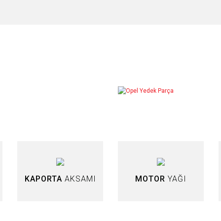
arda yetersiz gördüğünüz noktaları öneri formunu kullanarak tarafımıza iletebilir
Bu ürüne ilk yorumu siz yapın!
TÜKENDİ
Yorum Yaz
KAPORTA
AKSAMI
MOTOR
YAĞI
Gönder