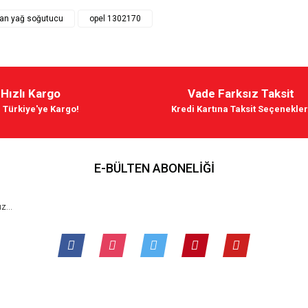
man yağ soğutucu
opel 1302170
GM / PSA / MOPAR
Hızlı Kargo
Vade Farksız Taksit
Opel Dexron 6 Otomatik Şanzıman Yağı1 Litre GM
 Türkiye'ye Kargo!
Kredi Kartına Taksit Seçenekler
844,06 TL
E-BÜLTEN ABONELİĞİ