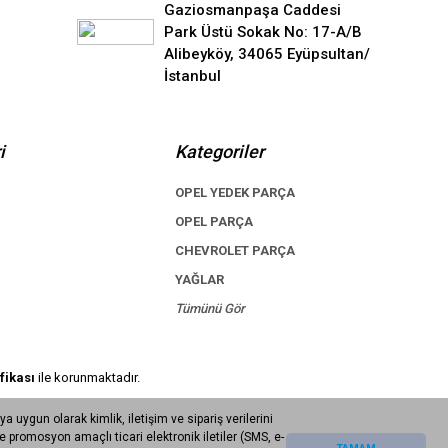
Gaziosmanpaşa Caddesi
Park Üstü Sokak No: 17-A/B
Alibeyköy, 34065 Eyüpsultan/
İstanbul
i
Kategoriler
OPEL YEDEK PARÇA
OPEL PARÇA
CHEVROLET PARÇA
YAĞLAR
Tümünü Gör
fikası
ile korunmaktadır.
uygun olarak kimlik, iletişim ve sipariş verilerini
promosyon amaçlı ticari elektronik iletiler (SMS, e-