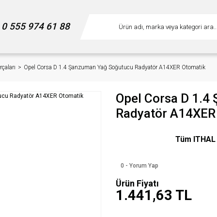
0 555 974 61 88
çaları
Opel Corsa D 1.4 Şanzuman Yağ Soğutucu Radyatör A14XER Otomatik
Opel Corsa D 1.4
Radyatör A14XER
Tüm ITHAL m
0 - Yorum Yap
Ürün Fiyatı
1.441,63 TL