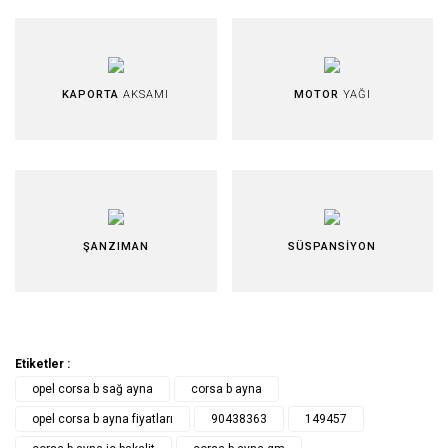
KAPORTA
AKSAMI
MOTOR
YAĞI
ŞANZIMAN
SÜSPANSİYON
Etiketler :
opel corsa b sağ ayna
corsa b ayna
opel corsa b ayna fiyatları
90438363
149457