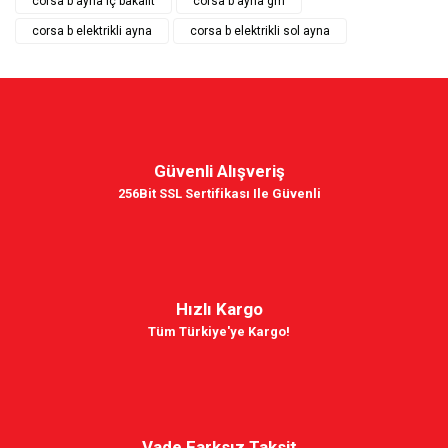
corsa b ayna iç bakalit
corsa b ayna gm
corsa b elektrikli ayna
corsa b elektrikli sol ayna
Güvenli Alışveriş
256Bit SSL Sertifikası Ile Güvenli
Hızlı Kargo
Tüm Türkiye'ye Kargo!
Vade Farksız Taksit