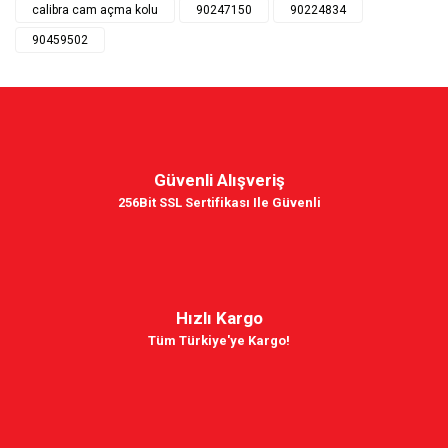
calibra cam açma kolu
90247150
90224834
90459502
Güvenli Alışveriş
256Bit SSL Sertifikası Ile Güvenli
Hızlı Kargo
Tüm Türkiye'ye Kargo!