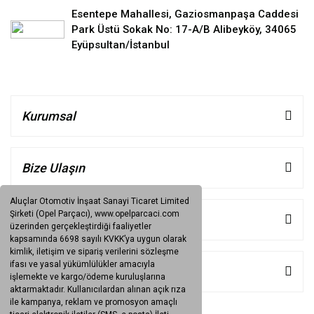
Esentepe Mahallesi, Gaziosmanpaşa Caddesi
Park Üstü Sokak No: 17-A/B Alibeyköy, 34065
Eyüpsultan/İstanbul
Kurumsal
Bize Ulaşın
Aluçlar Otomotiv İnşaat Sanayi Ticaret Limited
Şirketi (Opel Parçacı), www.opelparcaci.com
Müşteri Hizmetleri
üzerinden gerçekleştirdiği faaliyetler
kapsamında 6698 sayılı KVKK’ya uygun olarak
kimlik, iletişim ve sipariş verilerini sözleşme
ifası ve yasal yükümlülükler amacıyla
Kategoriler
işlemekte ve kargo/ödeme kuruluşlarına
aktarmaktadır. Kullanıcılardan alınan açık rıza
ile kampanya, reklam ve promosyon amaçlı