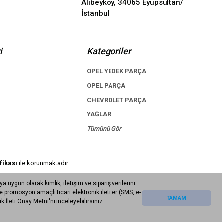
Alibeyköy, 34065 Eyüpsultan/
İstanbul
i
Kategoriler
OPEL YEDEK PARÇA
OPEL PARÇA
CHEVROLET PARÇA
YAĞLAR
Tümünü Gör
fikası
ile korunmaktadır.
uygun olarak kimlik, iletişim ve sipariş verilerini
promosyon amaçlı ticari elektronik iletiler (SMS, e-
TAMAM
 İleti Onay Metni'ni inceleyebilirsiniz.
Whatsapp Bilgi Danışma