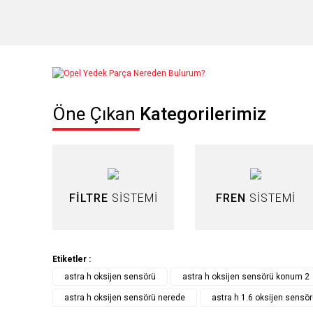
Bu ürünün fiyat bilgisi, resim, ürün açıklamalarında ve diğer konul
Görüş ve önerileriniz için teşekkür ederiz.
Öne Çıkan
Kategorilerimiz
Ürün resmi kalitesiz, bozuk veya görüntülenemiyor.
Ürün açıklamasında eksik bilgiler bulunuyor.
Ürün bilgilerinde hatalar bulunuyor.
Ürün fiyatı diğer sitelerden daha pahalı.
FİLTRE
SİSTEMİ
FREN
SİSTEMİ
Bu ürüne benzer farklı alternatifler olmalı.
Etiketler :
astra h oksijen sensörü
astra h oksijen sensörü konum 2
astra h oksijen sensörü nerede
astra h 1.6 oksijen sensö