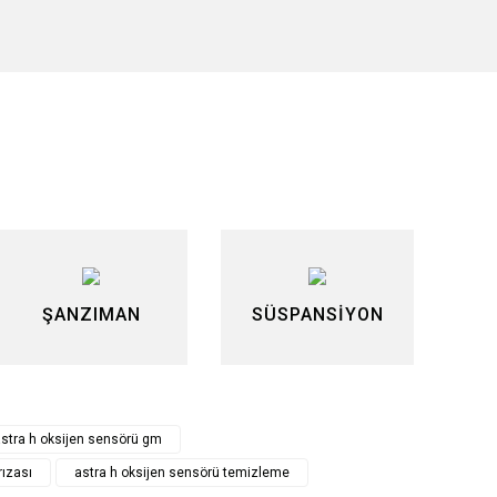
siniz.
ŞANZIMAN
SÜSPANSİYON
stra h oksijen sensörü gm
rızası
astra h oksijen sensörü temizleme