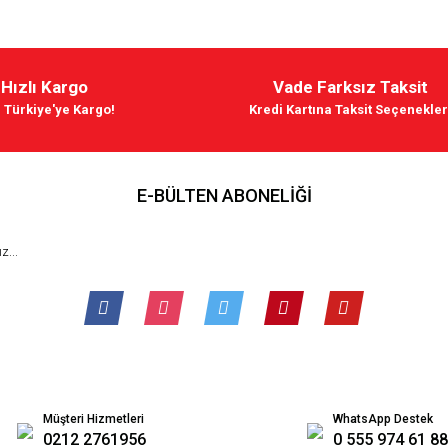
Hızlı Kargo
Vade Farksız Taksit
 Türkiye'ye Kargo!
Kredi Kartına Taksit Seçenekler
E-BÜLTEN ABONELİĞİ
Müşteri Hizmetleri
WhatsApp Destek
0212 2761956
0 555 974 61 88