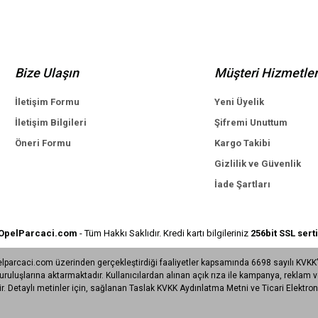
Bize Ulaşın
Müşteri Hizmetler
İletişim Formu
Yeni Üyelik
İletişim Bilgileri
Şifremi Unuttum
Öneri Formu
Kargo Takibi
Gizlilik ve Güvenlik
İade Şartları
OpelParcaci.com
- Tüm Hakkı Saklıdır. Kredi kartı bilgileriniz
256bit SSL serti
lparcaci.com üzerinden gerçekleştirdiği faaliyetler kapsamında 6698 sayılı KVKK’ya 
uşlarına aktarmaktadır. Kullanıcılardan alınan açık rıza ile kampanya, reklam ve 
. Detaylı metinler için, sağlanan Taslak KVKK Aydınlatma Metni ve Ticari Elektronik
ile
ideasoft
e-