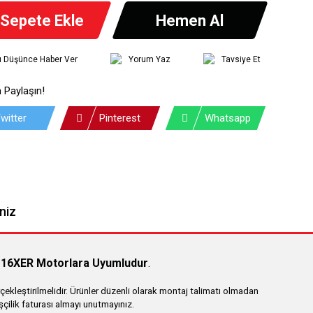
Sepete Ekle
Hemen Al
tı Düşünce Haber Ver
Yorum Yaz
Tavsiye Et
 Paylaşın!
witter
Pinterest
Whatsapp
niz
16XER Motorlara Uyumludur
.
ekleştirilmelidir. Ürünler düzenli olarak montaj talimatı olmadan
işçilik faturası almayı unutmayınız.