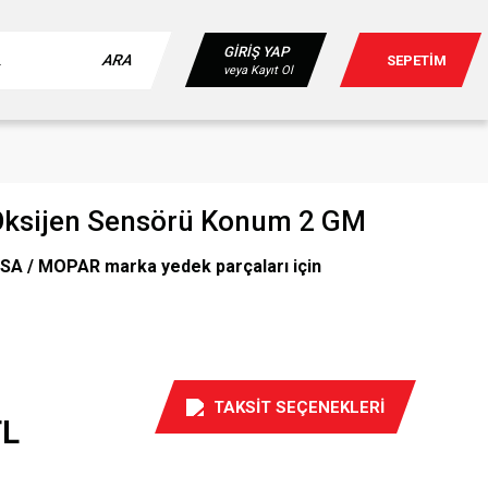
GİRİŞ YAP
ARA
SEPETİM
veya Kayıt Ol
 Oksijen Sensörü Konum 2 GM
SA / MOPAR marka yedek parçaları için
TAKSİT SEÇENEKLERİ
TL