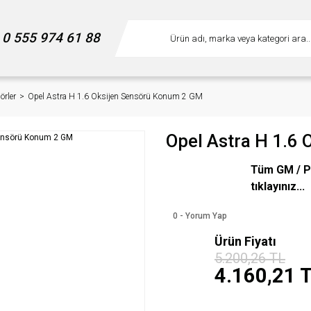
0 555 974 61 88
örler
Opel Astra H 1.6 Oksijen Sensörü Konum 2 GM
Opel Astra H 1.6
Tüm GM / P
tıklayınız...
0 - Yorum Yap
Ürün Fiyatı
%20
5.200,26 TL
indirim
4.160,21 