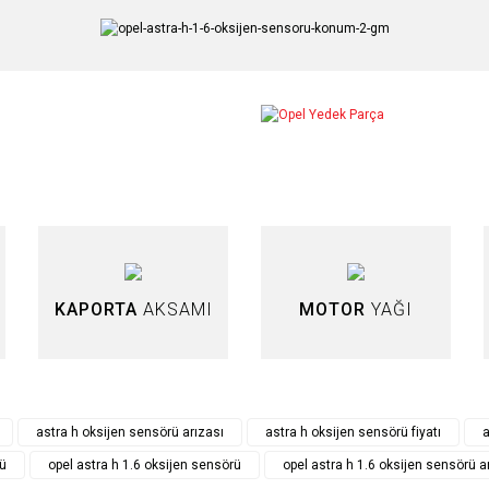
arda yetersiz gördüğünüz noktaları öneri formunu kullanarak tarafımıza iletebilir
Bu ürüne ilk yorumu siz yapın!
Yorum Yaz
KAPORTA
AKSAMI
MOTOR
YAĞI
astra h oksijen sensörü arızası
astra h oksijen sensörü fiyatı
a
Gönder
rü
opel astra h 1.6 oksijen sensörü
opel astra h 1.6 oksijen sensörü a