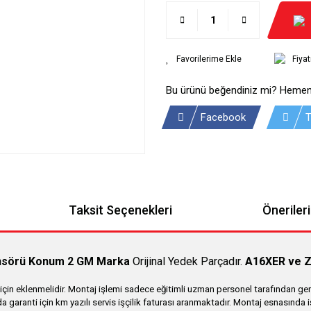
Fiya
Bu ürünü beğendiniz mi? Hemen
Facebook
T
Taksit Seçenekleri
Önerileri
ensörü Konum 2 GM Marka
Orijinal Yedek Parçadır.
A16XER ve Z
in eklenmelidir. Montaj işlemi sadece eğitimli uzman personel tarafından gerç
da garanti için km yazılı servis işçilik faturası aranmaktadır. Montaj esnasında 