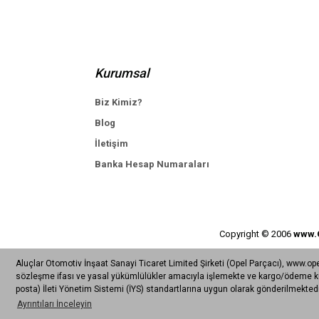
Kurumsal
Biz Kimiz?
Blog
İletişim
Banka Hesap Numaraları
Copyright © 2006
www.
Aluçlar Otomotiv İnşaat Sanayi Ticaret Limited Şirketi (Opel Parçacı), www.ope
sözleşme ifası ve yasal yükümlülükler amacıyla işlemekte ve kargo/ödeme kurul
posta) İleti Yönetim Sistemi (İYS) standartlarına uygun olarak gönderilmektedir
Ayrıntıları İnceleyin