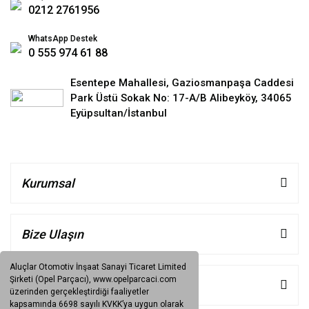
0212 2761956
WhatsApp Destek
0 555 974 61 88
Esentepe Mahallesi, Gaziosmanpaşa Caddesi
Park Üstü Sokak No: 17-A/B Alibeyköy, 34065
Eyüpsultan/İstanbul
Kurumsal
Bize Ulaşın
Aluçlar Otomotiv İnşaat Sanayi Ticaret Limited
Şirketi (Opel Parçacı), www.opelparcaci.com
Müşteri Hizmetleri
üzerinden gerçekleştirdiği faaliyetler
kapsamında 6698 sayılı KVKK’ya uygun olarak