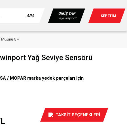
GİRİŞ YAP
ARA
SEPETİM
veya Kayıt Ol
örü Müşürü GM
Twinport Yağ Seviye Sensörü
SA / MOPAR marka yedek parçaları için
TAKSİT SEÇENEKLERİ
TL