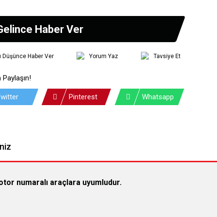
Gelince Haber Ver
tı Düşünce Haber Ver
Yorum Yaz
Tavsiye Et
 Paylaşın!
witter
Pinterest
Whatsapp
niz
tor numaralı araçlara uyumludur.