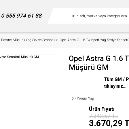
0 555 974 61 88
ğ Basınç Müşürü Yağ Seviye Sensörü
Opel Astra G 1.6 Twinport Yağ Seviye Sens
Opel Astra G 1.6 
Müşürü GM
Tüm GM / P
tıklayınız...
0 - Yorum Yap
Ürün Fiyatı
%50
7.340,57 TL
indirim
3.670,29 