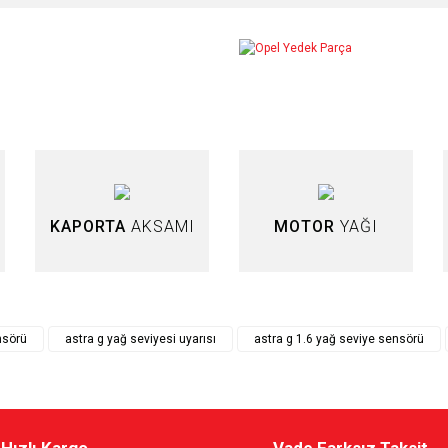
arda yetersiz gördüğünüz noktaları öneri formunu kullanarak tarafımıza iletebilir
Bu ürüne ilk yorumu siz yapın!
Yorum Yaz
KAPORTA
AKSAMI
MOTOR
YAĞI
nsörü
astra g yağ seviyesi uyarısı
astra g 1.6 yağ seviye sensörü
Gönder
Hızlı Kargo
Vade Farksız Taksit