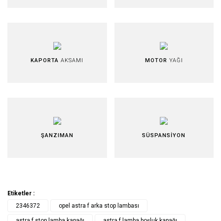
KAPORTA
AKSAMI
MOTOR
YAĞI
ŞANZIMAN
SÜSPANSİYON
Etiketler :
2346372
opel astra f arka stop lambası
astra f stop lamba kapağı
astra f lamba boşluk kapağı