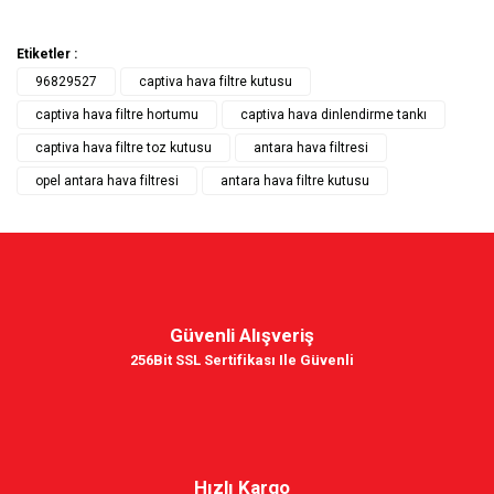
Etiketler :
96829527
captiva hava filtre kutusu
captiva hava filtre hortumu
captiva hava dinlendirme tankı
captiva hava filtre toz kutusu
antara hava filtresi
opel antara hava filtresi
antara hava filtre kutusu
Güvenli Alışveriş
256Bit SSL Sertifikası Ile Güvenli
Hızlı Kargo