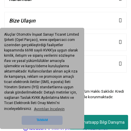
Bize Ulaşın
Aluçlar Otomotiv İnşaat Sanayi Ticaret Limited
Şirketi (Opel Parçacı), www.opelparcaci.com
Müşteri Hizmetleri
üzerinden gerçekleştirdiği faaliyetler
kapsamında 6698 sayılı KVKK’ya uygun olarak
kimlik, iletişim ve sipariş verilerini sözleşme
ifası ve yasal yükümlülükler amacıyla
Kategoriler
işlemekte ve kargo/ödeme kuruluşlarına
aktarmaktadır. Kullanıcılardan alınan açık rıza
ile kampanya, reklam ve promosyon amaçlı
ticari elektronik iletiler (SMS, e-posta) İleti
Yönetim Sistemi (İYS) standartlarına uygun
Copyright © 2006
www.OpelParcaci.com
- Tüm Hakkı Saklıdır. Kredi
olarak gönderilmektedir. Detaylı metinler için,
kartı bilgileriniz
256bit SSL sertifikası
ile korunmaktadır.
sağlanan Taslak KVKK Aydınlatma Metni ve
Ticari Elektronik İleti Onay Metni'ni
inceleyebilirsiniz.
Ayrıntıları İnceleyin
TAMAM
Whatsapp Bilgi Danışma
ile
ideasoft
e-