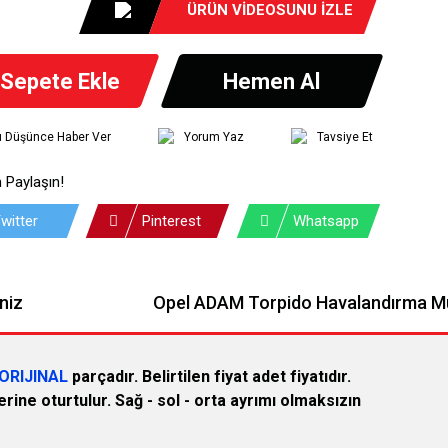
ÜRÜN VİDEOSUNU İZLE
Sepete Ekle
Hemen Al
tı Düşünce Haber Ver
Yorum Yaz
Tavsiye Et
 Paylaşın!
witter
Pinterest
Whatsapp
niz
Opel ADAM Torpido Havalandırma M
ORIJINAL
parçadır. Belirtilen fiyat adet fiyatıdır.
rine oturtulur. Sağ - sol - orta ayrımı olmaksızın