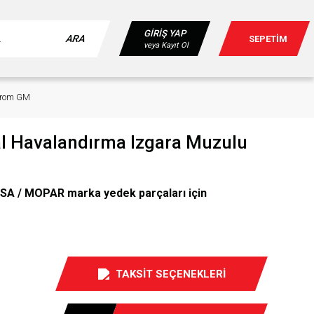
GİRİŞ YAP
ARA
SEPETİM
veya Kayıt Ol
 Krom GM
al Havalandırma Izgara Muzulu
SA / MOPAR marka yedek parçaları için
TAKSİT SEÇENEKLERİ