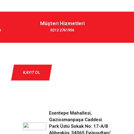
Müşteri Hizmetleri
i
0212 2761956
KAYIT OL
Esentepe Mahallesi,
Gaziosmanpaşa Caddesi
Park Üstü Sokak No: 17-A/B
Alibeyköy, 34065 Eyüpsultan/