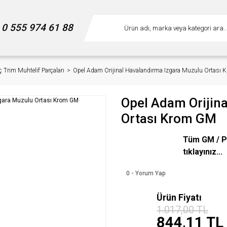
0 555 974 61 88
ç Trim Muhtelif Parçaları
Opel Adam Orijinal Havalandırma Izgara Muzulu Ortası
Opel Adam Orijin
Ortası Krom GM
Tüm GM / P
tıklayınız...
0 - Yorum Yap
Ürün Fiyatı
%17
1.017,00 TL
indirim
844,11 TL