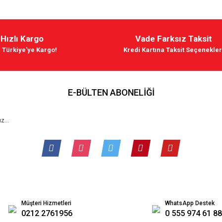
Hızlı Kargo
Vade Farksız Taksit
 Türkiye'ye Kargo!
Kredi Kartına Taksit Seçenekler
E-BÜLTEN ABONELİĞİ
Müşteri Hizmetleri
WhatsApp Destek
0212 2761956
0 555 974 61 88