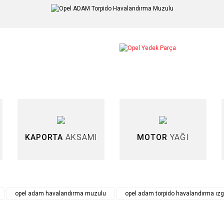
arda yetersiz gördüğünüz noktaları öneri formunu kullanarak tarafımıza iletebilir
Bu ürüne ilk yorumu siz yapın!
Yorum Yaz
KAPORTA
AKSAMI
MOTOR
YAĞI
opel adam havalandırma muzulu
opel adam torpido havalandırma ızg
Gönder