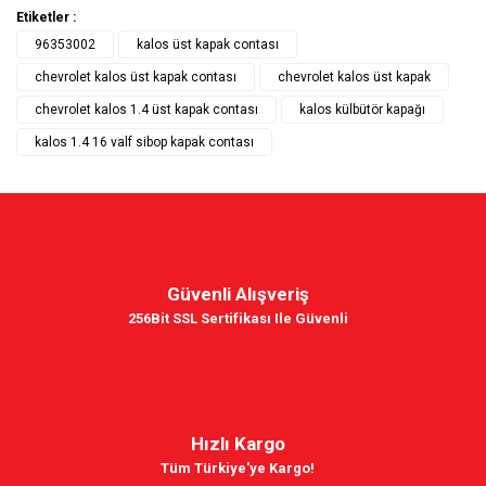
Etiketler :
96353002
kalos üst kapak contası
chevrolet kalos üst kapak contası
chevrolet kalos üst kapak
chevrolet kalos 1.4 üst kapak contası
kalos külbütör kapağı
kalos 1.4 16 valf sibop kapak contası
Güvenli Alışveriş
256Bit SSL Sertifikası Ile Güvenli
Hızlı Kargo
Tüm Türkiye'ye Kargo!