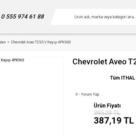
0 555 974 61 88
ları
Chevrolet Aveo T250 V Kayışı 4PK965
Chevrolet Aveo T
Tüm ITHAL m
0 - Yorum Yap
Ürün Fiyatı
%2
395,09 TL
indirim
387,19 TL