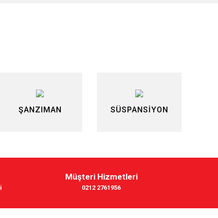
siniz.
ŞANZIMAN
SÜSPANSİYON
Müşteri Hizmetleri
i
0212 2761956