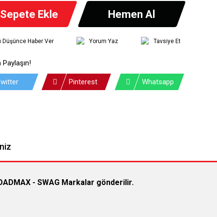
Sepete Ekle
Hemen Al
tı Düşünce Haber Ver
Yorum Yaz
Tavsiye Et
 Paylaşın!
witter
Pinterest
Whatsapp
niz
ROADMAX - SWAG Markalar gönderilir.