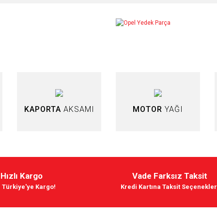
arda yetersiz gördüğünüz noktaları öneri formunu kullanarak tarafımıza iletebilir
Bu ürüne ilk yorumu siz yapın!
Yorum Yaz
KAPORTA
AKSAMI
MOTOR
YAĞI
Hızlı Kargo
Vade Farksız Taksit
Gönder
 Türkiye'ye Kargo!
Kredi Kartına Taksit Seçenekler