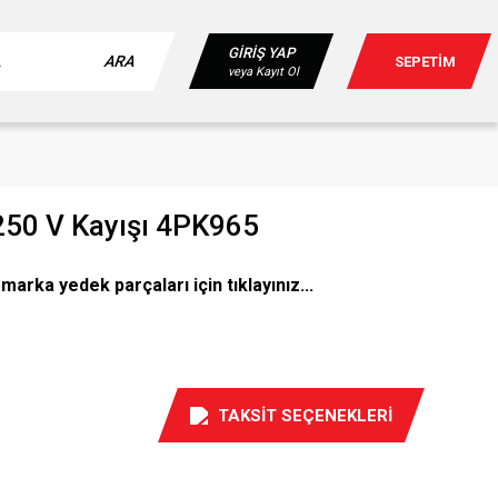
GİRİŞ YAP
ARA
SEPETİM
veya Kayıt Ol
250 V Kayışı 4PK965
arka yedek parçaları için tıklayınız...
TAKSİT SEÇENEKLERİ