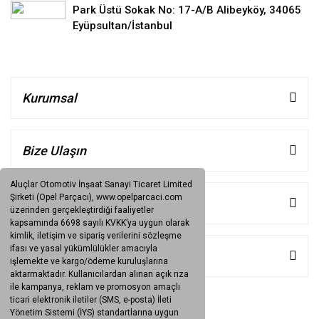
Park Üstü Sokak No: 17-A/B Alibeyköy, 34065
Eyüpsultan/İstanbul
Kurumsal
Bize Ulaşın
Aluçlar Otomotiv İnşaat Sanayi Ticaret Limited
Şirketi (Opel Parçacı), www.opelparcaci.com
Müşteri Hizmetleri
üzerinden gerçekleştirdiği faaliyetler
kapsamında 6698 sayılı KVKK’ya uygun olarak
kimlik, iletişim ve sipariş verilerini sözleşme
ifası ve yasal yükümlülükler amacıyla
Kategoriler
işlemekte ve kargo/ödeme kuruluşlarına
aktarmaktadır. Kullanıcılardan alınan açık rıza
ile kampanya, reklam ve promosyon amaçlı
ticari elektronik iletiler (SMS, e-posta) İleti
Yönetim Sistemi (İYS) standartlarına uygun