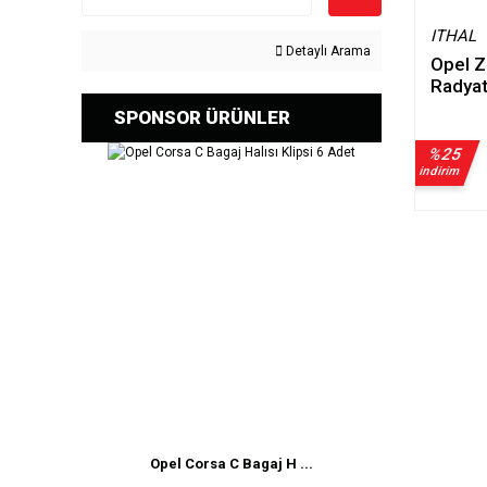
ITHAL
Detaylı Arama
Opel Z
Radyat
SPONSOR ÜRÜNLER
%25
indirim
Opel Corsa C Bagaj H ...