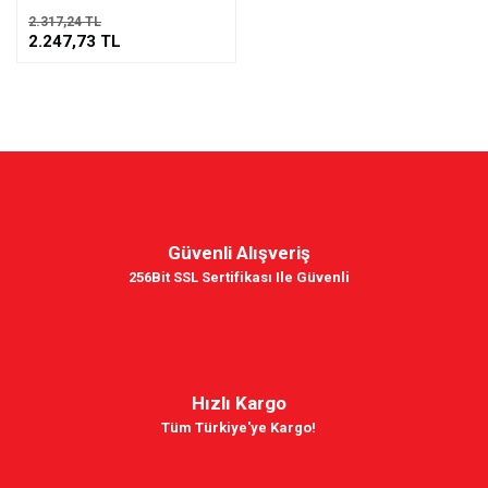
2.317,24 TL
2.247,73 TL
Güvenli Alışveriş
256Bit SSL Sertifikası Ile Güvenli
Hızlı Kargo
Tüm Türkiye'ye Kargo!