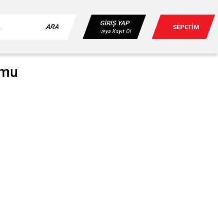
GİRİŞ YAP
ARA
SEPETİM
veya Kayıt Ol
umu