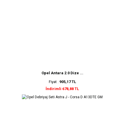
Opel Antara 2.0 Dize ...
Fiyat :
905,17 TL
İndirimli 678,88 TL