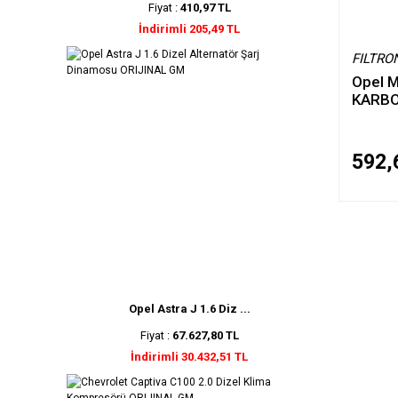
Fiyat :
410,97 TL
İndirimli 205,49 TL
FILTRO
Opel M
KARBO
592,
Opel Astra J 1.6 Diz ...
Fiyat :
67.627,80 TL
İndirimli 30.432,51 TL