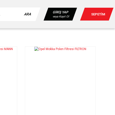
GİRİŞ YAP
ARA
SEPETİM
veya Kayıt Ol