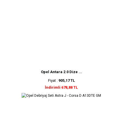
Opel Antara 2.0 Dize ...
Fiyat :
905,17 TL
İndirimli 678,88 TL