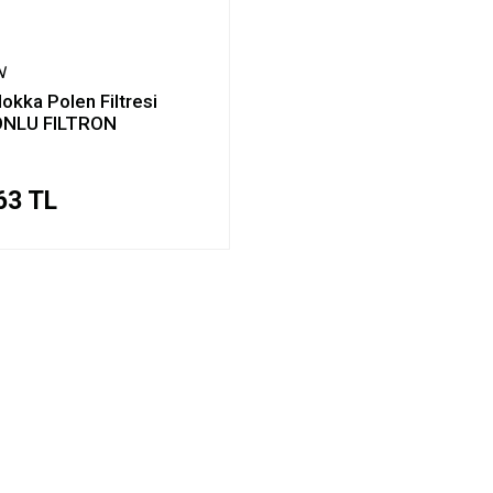
N
okka Polen Filtresi
NLU FILTRON
63 TL