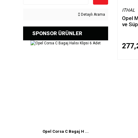
ITHAL
Detaylı Arama
Opel M
ve Süp
SPONSOR ÜRÜNLER
277,
Opel Corsa C Bagaj H ...