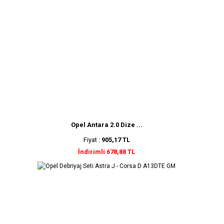
Opel Antara 2.0 Dize ...
Fiyat :
905,17 TL
İndirimli 678,88 TL