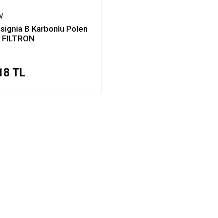
N
nsignia B Karbonlu Polen
si FILTRON
18 TL