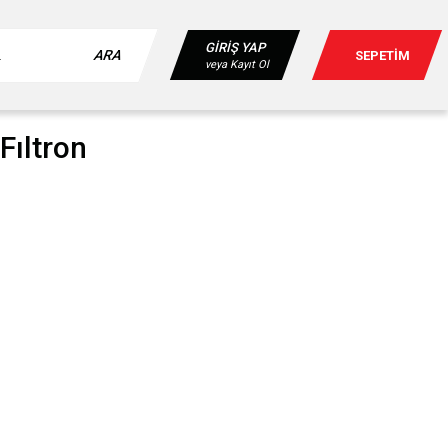
GİRİŞ YAP
ARA
SEPETİM
veya Kayıt Ol
Fıltron