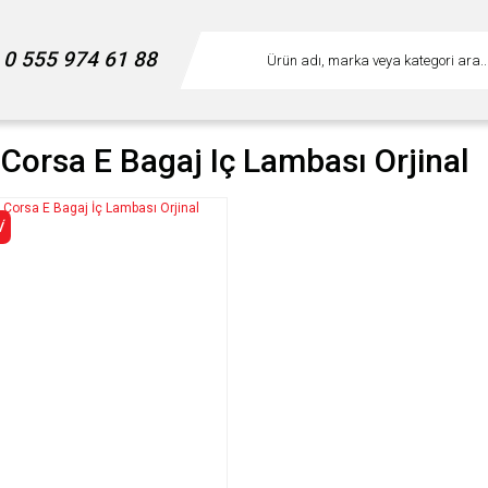
0 555 974 61 88
 Corsa E Bagaj Iç Lambası Orjinal
İ