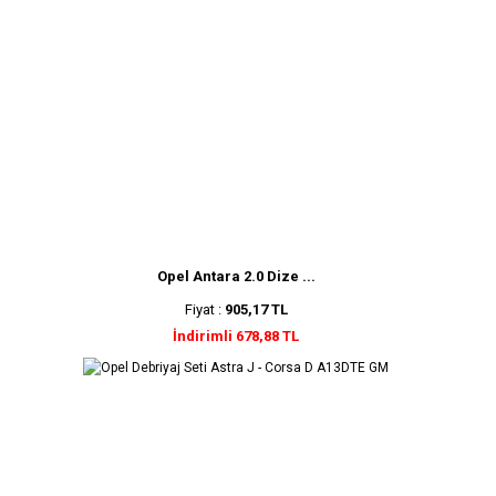
Opel Antara 2.0 Dize ...
Fiyat :
905,17 TL
İndirimli 678,88 TL