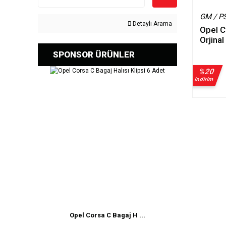
GM / P
Detaylı Arama
Opel C
Orjinal
SPONSOR ÜRÜNLER
%20
indirim
Opel Corsa C Bagaj H ...