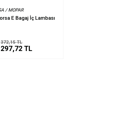
SA / MOPAR
orsa E Bagaj İç Lambası
372,15 TL
297,72 TL