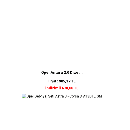
Opel Antara 2.0 Dize ...
Fiyat :
905,17 TL
İndirimli 678,88 TL