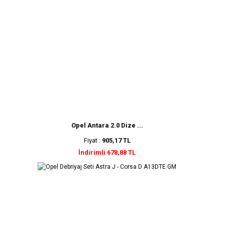
Opel Antara 2.0 Dize ...
Fiyat :
905,17 TL
İndirimli 678,88 TL