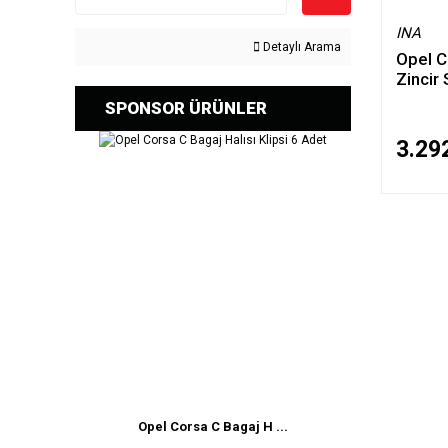
INA
Detaylı Arama
Opel C
Zincir 
SPONSOR ÜRÜNLER
3.29
Opel Corsa C Bagaj H ...