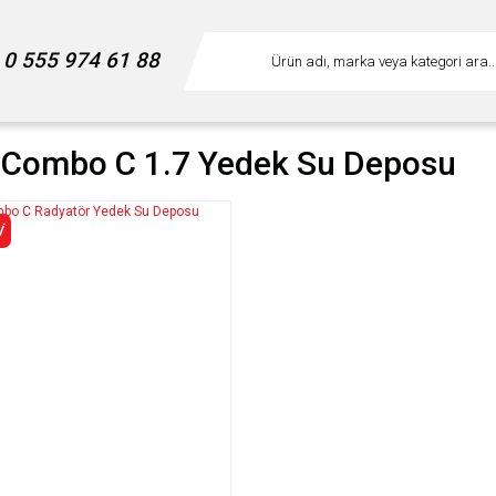
0 555 974 61 88
 Combo C 1.7 Yedek Su Deposu
İ