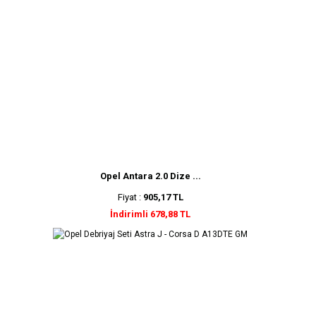
Opel Antara 2.0 Dize ...
Fiyat :
905,17 TL
İndirimli 678,88 TL