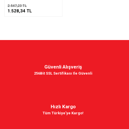
2.547,23 TL
1.528,34 TL
Güvenli Alışveriş
256Bit SSL Sertifikası Ile Güvenli
Hızlı Kargo
Tüm Türkiye'ye Kargo!