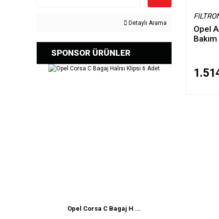
FILTRO
Detaylı Arama
Opel As
Bakım S
SPONSOR ÜRÜNLER
1.51
Opel Corsa C Bagaj H ...