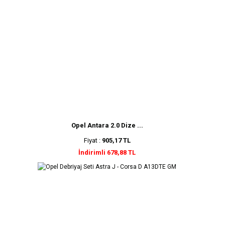
Opel Antara 2.0 Dize ...
Fiyat :
905,17 TL
İndirimli 678,88 TL