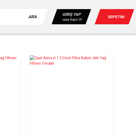
GİRİŞ YAP
ARA
SEPETİM
veya Kayıt Ol