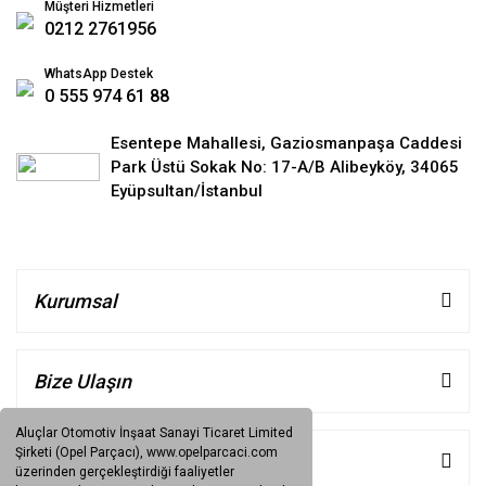
Müşteri Hizmetleri
0212 2761956
WhatsApp Destek
0 555 974 61 88
Esentepe Mahallesi, Gaziosmanpaşa Caddesi
Park Üstü Sokak No: 17-A/B Alibeyköy, 34065
Eyüpsultan/İstanbul
Kurumsal
Bize Ulaşın
Aluçlar Otomotiv İnşaat Sanayi Ticaret Limited
Şirketi (Opel Parçacı), www.opelparcaci.com
Müşteri Hizmetleri
üzerinden gerçekleştirdiği faaliyetler