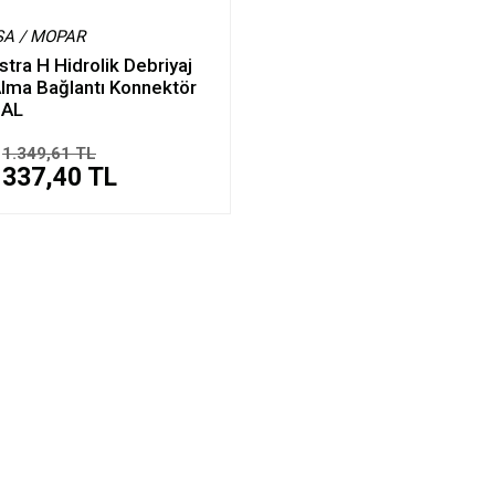
SA / MOPAR
stra H Hidrolik Debriyaj
lma Bağlantı Konnektör
NAL
1.349,61 TL
337,40 TL