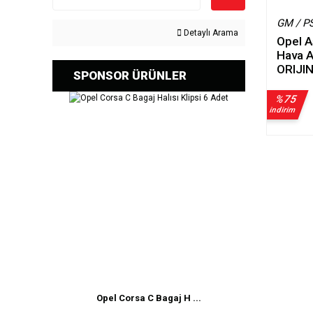
GM / P
Detaylı Arama
Opel A
Hava A
ORIJI
SPONSOR ÜRÜNLER
%75
indirim
Opel Corsa C Bagaj H ...