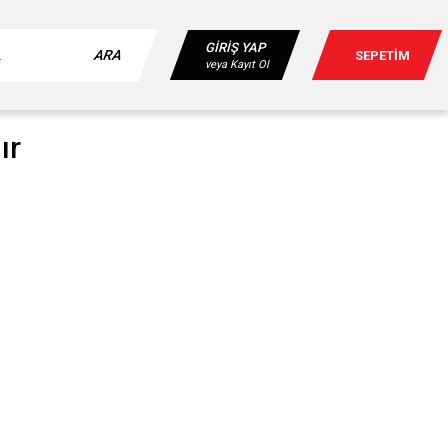
GİRİŞ YAP
ARA
SEPETİM
veya Kayıt Ol
ır