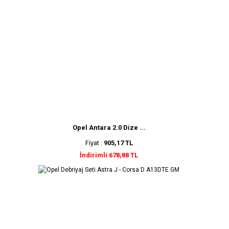
Opel Antara 2.0 Dize ...
Fiyat :
905,17 TL
İndirimli 678,88 TL