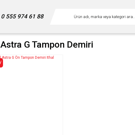
0 555 974 61 88
 Astra G Tampon Demiri
İ