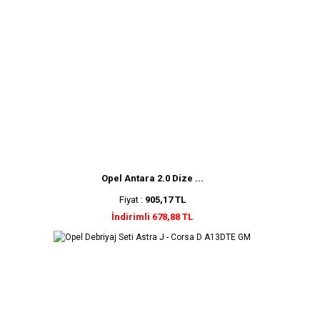
Opel Antara 2.0 Dize ...
Fiyat :
905,17 TL
İndirimli 678,88 TL