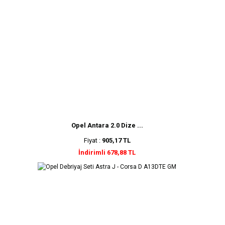
Opel Antara 2.0 Dize ...
Fiyat :
905,17 TL
İndirimli 678,88 TL