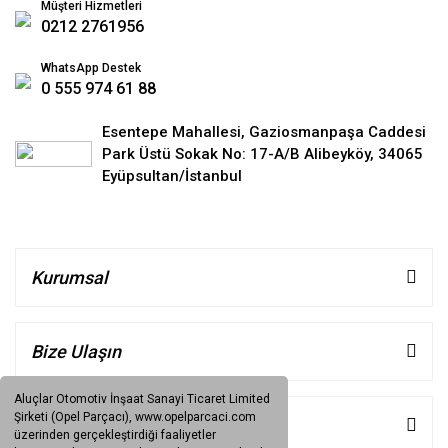
Müşteri Hizmetleri
0212 2761956
WhatsApp Destek
0 555 974 61 88
Esentepe Mahallesi, Gaziosmanpaşa Caddesi
Park Üstü Sokak No: 17-A/B Alibeyköy, 34065
Eyüpsultan/İstanbul
Kurumsal
Bize Ulaşın
Aluçlar Otomotiv İnşaat Sanayi Ticaret Limited
Şirketi (Opel Parçacı), www.opelparcaci.com
Müşteri Hizmetleri
üzerinden gerçekleştirdiği faaliyetler