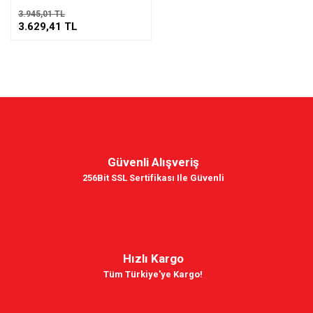
3.945,01 TL
3.629,41 TL
Güvenli Alışveriş
256Bit SSL Sertifikası Ile Güvenli
Hızlı Kargo
Tüm Türkiye'ye Kargo!