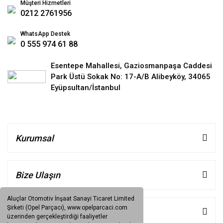
Müşteri Hizmetleri
0212 2761956
WhatsApp Destek
0 555 974 61 88
Esentepe Mahallesi, Gaziosmanpaşa Caddesi
Park Üstü Sokak No: 17-A/B Alibeyköy, 34065
Eyüpsultan/İstanbul
Kurumsal
Bize Ulaşın
Aluçlar Otomotiv İnşaat Sanayi Ticaret Limited
Şirketi (Opel Parçacı), www.opelparcaci.com
Müşteri Hizmetleri
üzerinden gerçekleştirdiği faaliyetler