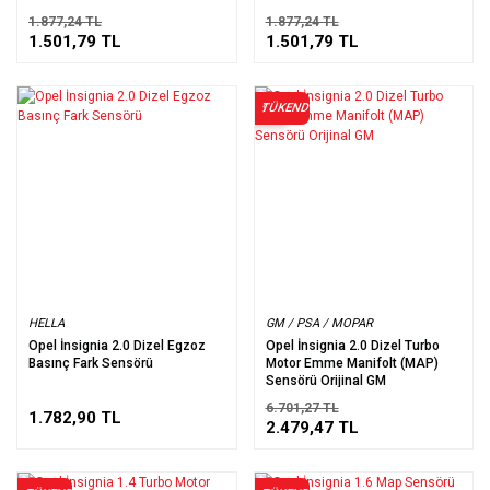
1.877,24 TL
1.877,24 TL
1.501,79 TL
1.501,79 TL
TÜKENDİ
%63
HELLA
GM / PSA / MOPAR
Opel İnsignia 2.0 Dizel Egzoz
Opel İnsignia 2.0 Dizel Turbo
Basınç Fark Sensörü
Motor Emme Manifolt (MAP)
Sensörü Orijinal GM
6.701,27 TL
1.782,90 TL
2.479,47 TL