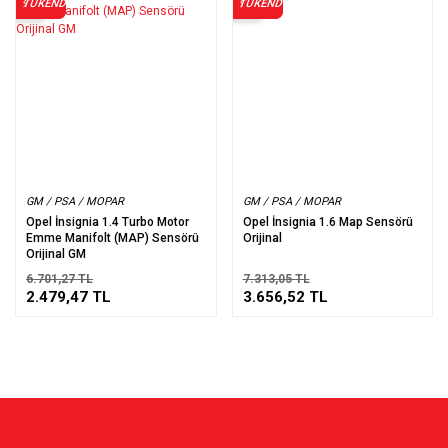
TÜKENDİ
TÜKENDİ
%63
%50
GM / PSA / MOPAR
GM / PSA / MOPAR
Opel İnsignia 1.4 Turbo Motor
Opel İnsignia 1.6 Map Sensörü
Emme Manifolt (MAP) Sensörü
Orijinal
Orijinal GM
6.701,27 TL
7.313,05 TL
2.479,47 TL
3.656,52 TL