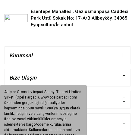
Esentepe Mahallesi, Gaziosmanpaşa Caddesi
Park Üstü Sokak No: 17-A/B Alibeyköy, 34065
Eyüpsultan/İstanbul
Kurumsal
Bize Ulaşın
Aluçlar Otomotiv İnşaat Sanayi Ticaret Limited
Şirketi (Opel Parçacı), www.opelparcaci.com
Müşteri Hizmetleri
üzerinden gerçekleştirdiği faaliyetler
kapsamında 6698 sayılı KVKK’ya uygun olarak
kimlik, iletişim ve sipariş verilerini sözleşme
ifası ve yasal yükümlülükler amacıyla
Kategoriler
işlemekte ve kargo/ödeme kuruluşlarına
aktarmaktadır. Kullanıcılardan alınan açık rıza