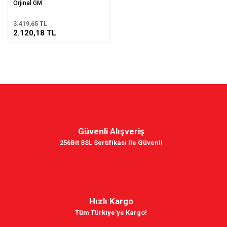
Orjinal GM
3.419,65 TL
2.120,18 TL
Güvenli Alışveriş
256Bit SSL Sertifikası Ile Güvenli
Hızlı Kargo
Tüm Türkiye'ye Kargo!