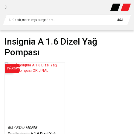
ARA
Insignia A 1.6 Dizel Yağ
Pompası
TÜKENDİ
%20
GM / PSA / MOPAR
Opel Insignia A 1.6 Dizel Yağ