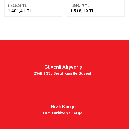
1.430,01 TL
1.549,17 TL
1.401,41 TL
1.518,19 TL
Güvenli Alışveriş
256Bit SSL Sertifikası Ile Güvenli
Hızlı Kargo
Tüm Türkiye'ye Kargo!