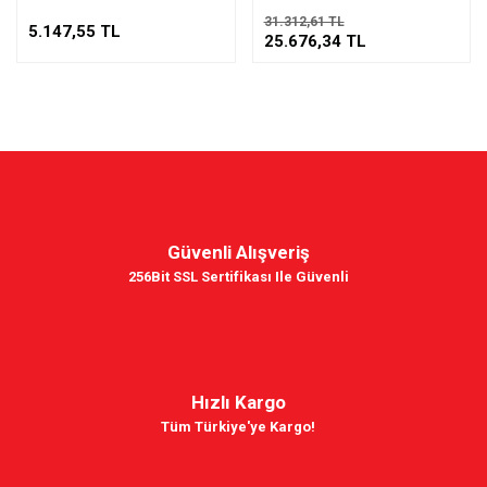
31.312,61 TL
5.147,55 TL
25.676,34 TL
Güvenli Alışveriş
256Bit SSL Sertifikası Ile Güvenli
Hızlı Kargo
Tüm Türkiye'ye Kargo!