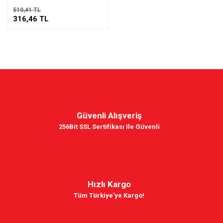
510,41 TL
316,46 TL
Güvenli Alışveriş
256Bit SSL Sertifikası Ile Güvenli
Hızlı Kargo
Tüm Türkiye'ye Kargo!