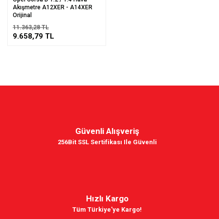
Akışmetre A12XER - A14XER
Orijinal
11.363,28 TL
9.658,79 TL
Güvenli Alışveriş
256Bit SSL Sertifikası Ile Güvenli
Hızlı Kargo
Tüm Türkiye'ye Kargo!