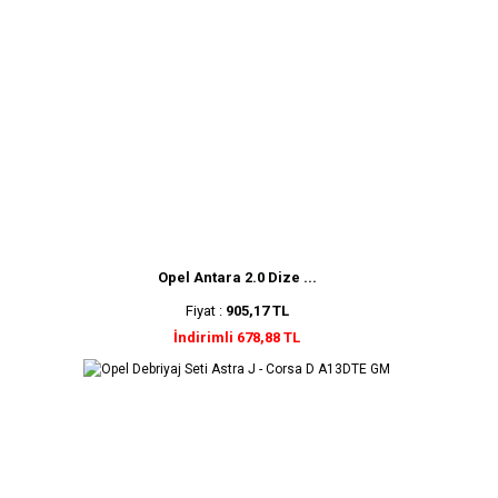
Opel Antara 2.0 Dize ...
Fiyat :
905,17 TL
İndirimli 678,88 TL