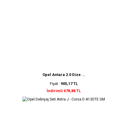
Opel Antara 2.0 Dize ...
Fiyat :
905,17 TL
İndirimli 678,88 TL