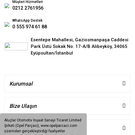
Müşteri Hizmetleri
0212 2761956
WhatsApp Destek
0 555 974 61 88
Esentepe Mahallesi, Gaziosmanpaşa Caddesi
Park Üstü Sokak No: 17-A/B Alibeyköy, 34065
Eyüpsultan/İstanbul
Kurumsal
Bize Ulaşın
Aluçlar Otomotiv İnşaat Sanayi Ticaret Limited
Şirketi (Opel Parçacı), www.opelparcaci.com
Müşteri Hizmetleri
üzerinden gerçekleştirdiği faaliyetler